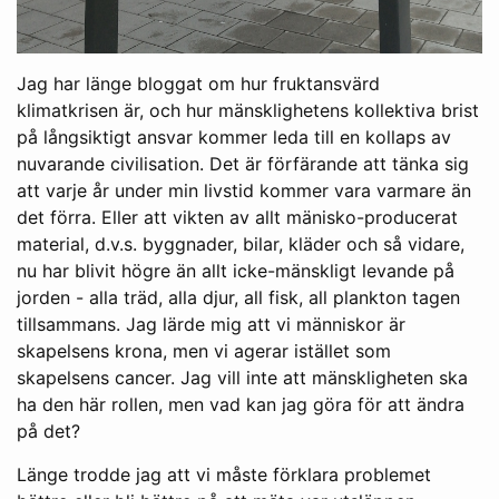
Jag har länge bloggat om hur fruktansvärd
klimatkrisen är, och hur mänsklighetens kollektiva brist
på långsiktigt ansvar kommer leda till en kollaps av
nuvarande civilisation. Det är förfärande att tänka sig
att varje år under min livstid kommer vara varmare än
det förra. Eller att vikten av allt mänisko-producerat
material, d.v.s. byggnader, bilar, kläder och så vidare,
nu har blivit högre än allt icke-mänskligt levande på
jorden - alla träd, alla djur, all fisk, all plankton tagen
tillsammans. Jag lärde mig att vi människor är
skapelsens krona, men vi agerar istället som
skapelsens cancer. Jag vill inte att mänskligheten ska
ha den här rollen, men vad kan jag göra för att ändra
på det?
Länge trodde jag att vi måste förklara problemet