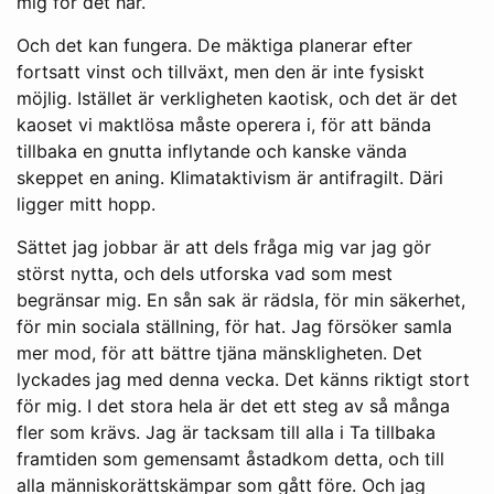
mig för det här.
Och det kan fungera. De mäktiga planerar efter
fortsatt vinst och tillväxt, men den är inte fysiskt
möjlig. Istället är verkligheten kaotisk, och det är det
kaoset vi maktlösa måste operera i, för att bända
tillbaka en gnutta inflytande och kanske vända
skeppet en aning. Klimataktivism är antifragilt. Däri
ligger mitt hopp.
Sättet jag jobbar är att dels fråga mig var jag gör
störst nytta, och dels utforska vad som mest
begränsar mig. En sån sak är rädsla, för min säkerhet,
för min sociala ställning, för hat. Jag försöker samla
mer mod, för att bättre tjäna mänskligheten. Det
lyckades jag med denna vecka. Det känns riktigt stort
för mig. I det stora hela är det ett steg av så många
fler som krävs. Jag är tacksam till alla i Ta tillbaka
framtiden som gemensamt åstadkom detta, och till
alla människorättskämpar som gått före. Och jag