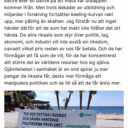
bättre eller bli bättre på att mäta var utsläppen
kommer ifrån. Men trots dekader av utbildning och
miljarder i forskning fortsätter keeling-kurvan rakt
upp, mer pålitlig än skatten. Jag förstår nu att inget
händer därför att de som har makt inte tillåter det att
hända. De allra rikaste som styr över politik, lag,
ekonomi, och industri vill inte avstå sin rikedom,
oavsett vilket pris resten av oss får betala. Och de har
förmågan att få som de vill, för de har koncentrerat
allt större del av världens resurser hos sig själva.
Ojämlikheten i samhället är en ond spiral: ju mer
pengar de rikaste får, desto mer förmåga att
manipulera politiken och se till så att de får ännu mer.