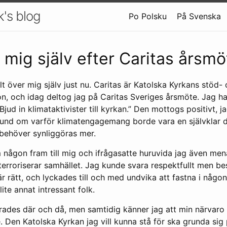
k's blog
Po Polsku
På Svenska
r mig själv efter Caritas årsmö
t över mig själv just nu. Caritas är Katolska Kyrkans stöd-
n, och idag deltog jag på Caritas Sveriges årsmöte. Jag ha
jud in klimataktivister till kyrkan.” Den mottogs positivt, jag
stund om varför klimatengagemang borde vara en självklar d
 behöver synliggöras mer.
 någon fram till mig och ifrågasatte huruvida jag även men
erroriserar samhället. Jag kunde svara respektfullt men be
är rätt, och lyckades till och med undvika att fastna i någon
ite annat intressant folk.
drades där och då, men samtidig känner jag att min närvaro 
 Den Katolska Kyrkan jag vill kunna stå för ska grunda sig 