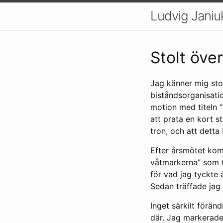
Ludvig Janiu
Stolt öve
Jag känner mig stol
biståndsorganisatio
motion med titeln “B
att prata en kort 
tron, och att detta
Efter årsmötet kom
våtmarkerna” som t
för vad jag tyckte 
Sedan träffade jag l
Inget särkilt förän
där. Jag markerade.