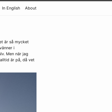
In English
About
det är så mycket
vänner i
älv. Men när jag
lltid är på, då vet