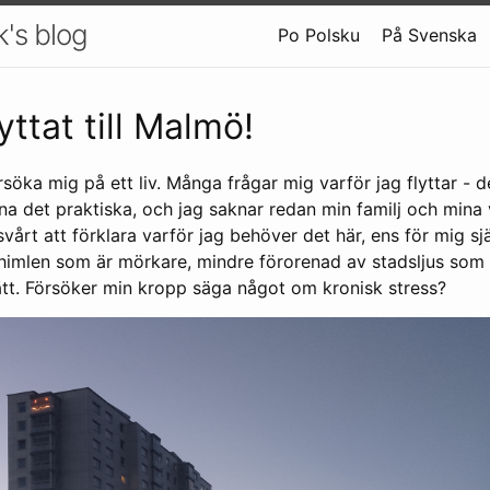
k's blog
Po Polsku
På Svenska
yttat till Malmö!
öka mig på ett liv. Många frågar mig varför jag flyttar - 
a det praktiska, och jag saknar redan min familj och mina 
vårt att förklara varför jag behöver det här, ens för mig sj
rnhimlen som är mörkare, mindre förorenad av stadsljus som a
rätt. Försöker min kropp säga något om kronisk stress?