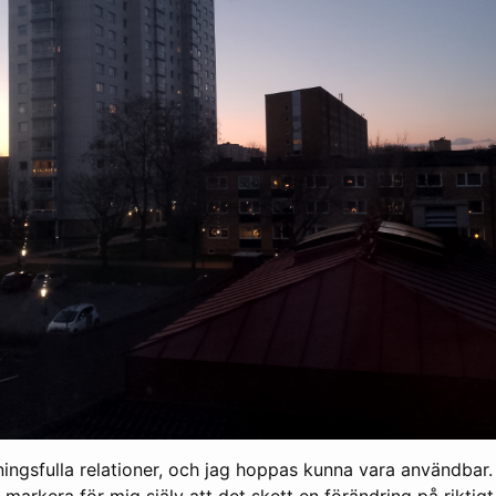
ngsfulla relationer, och jag hoppas kunna vara användbar.
 markera för mig själv att det skett en förändring på riktigt