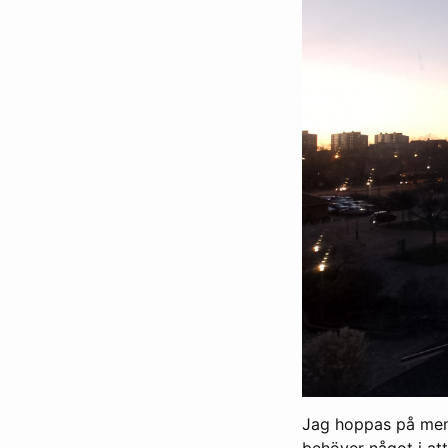
Jag hoppas på meni
behöver något i att